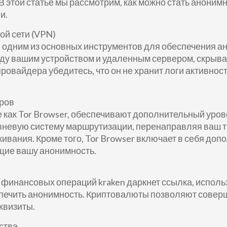
 этой статье мы рассмотрим, как можно стать анонимн
и.
ой сети (VPN)
я одним из основных инструментов для обеспечения а
у вашим устройством и удаленным сервером, скрывая
овайдера убедитесь, что он не хранит логи активнос
еров
как Tor Browser, обеспечивают дополнительный уров
овневую систему маршрутизации, перенаправляя ваш тр
вания. Кроме того, Tor Browser включает в себя доп
ющие вашу анонимность.
финансовых операций kraken даркнет ссылка, использо
печить анонимность. Криптовалюты позволяют соверш
квизиты.
ства