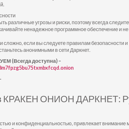
й.
сности
быть различные угрозы и риски, поэтому всегда следит
качивайте ненадежное программное обеспечение и не
ж и сложно, если вы следуете правилам безопасности 
останьтесь анонимными в сети Даркнет.
УЕМ (Всегда доступна) –
3m7fpzg5bu75txmbxfcqd.onion
–
в КРАКЕН ОНИОН ДАРКНЕТ: Ру
остью и конфиденциальностью, привлекает внимание 