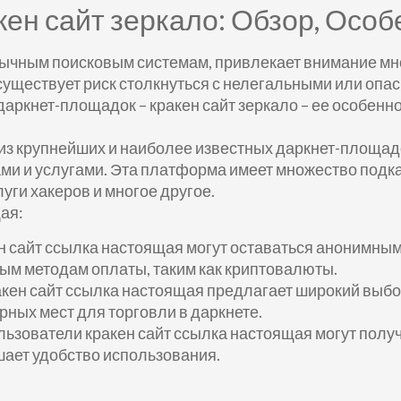
ен сайт зеркало: Обзор, Особ
обычным поисковым системам, привлекает внимание м
, существует риск столкнуться с нелегальными или опа
аркнет-площадок – кракен сайт зеркало – ее особенно
а из крупнейших и наиболее известных даркнет-площа
и и услугами. Эта платформа имеет множество подк
уги хакеров и многое другое.
ая:
ен сайт ссылка настоящая могут оставаться анонимн
нным методам оплаты, таким как криптовалюты.
акен сайт ссылка настоящая предлагает широкий выбо
рных мест для торговли в даркнете.
ьзователи кракен сайт ссылка настоящая могут получ
ает удобство использования.