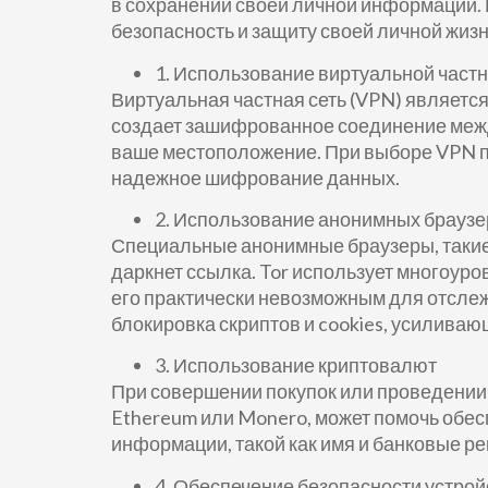
в сохранении своей личной информации. В
безопасность и защиту своей личной жизн
1. Использование виртуальной частн
Виртуальная частная сеть (VPN) являетс
создает зашифрованное соединение межд
ваше местоположение. При выборе VPN пр
надежное шифрование данных.
2. Использование анонимных брауз
Специальные анонимные браузеры, такие 
даркнет ссылка. Tor использует многоур
его практически невозможным для отслежи
блокировка скриптов и cookies, усилива
3. Использование криптовалют
При совершении покупок или проведении 
Ethereum или Monero, может помочь обес
информации, такой как имя и банковые ре
4. Обеспечение безопасности устрой