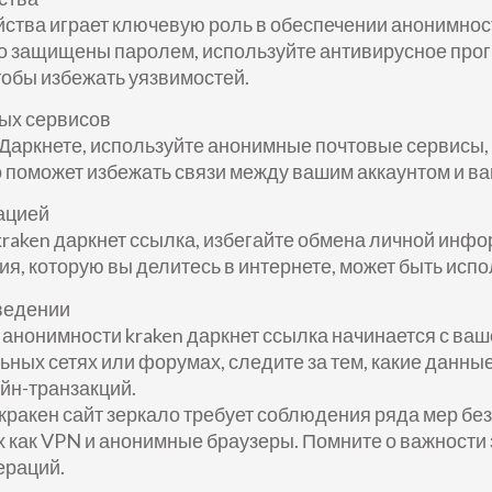
ства играет ключевую роль в обеспечении анонимности
о защищены паролем, используйте антивирусное прог
обы избежать уязвимостей.
ых сервисов
в Даркнете, используйте анонимные почтовые сервисы
 поможет избежать связи между вашим аккаунтом и в
ацией
aken даркнет ссылка, избегайте обмена личной инфор
, которую вы делитесь в интернете, может быть испо
ведении
 анонимности kraken даркнет ссылка начинается с ва
ных сетях или форумах, следите за тем, какие данные
йн-транзакций.
кракен сайт зеркало требует соблюдения ряда мер бе
 как VPN и анонимные браузеры. Помните о важности
ераций.